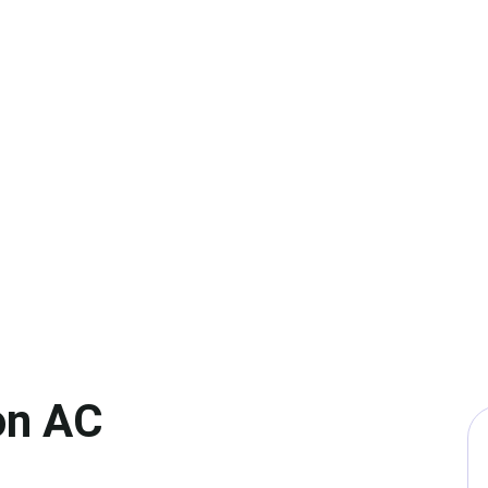
Penambahan Freon AC
on AC